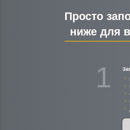
Просто зап
ниже для 
1
За