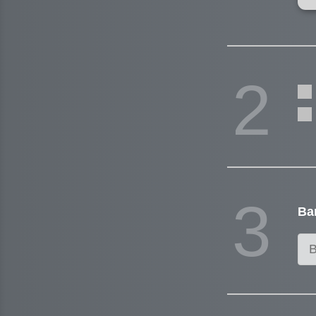
2
3
Ва