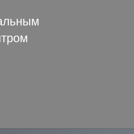
альным
нтром
м