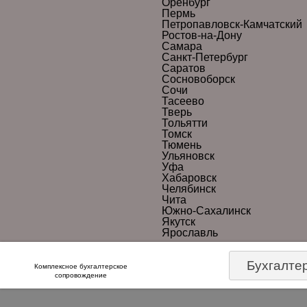
Оренбург
Пермь
Петропавловск-Камчатский
Ростов-на-Дону
Самара
Санкт-Петербург
Саратов
Сосновоборск
Сочи
Тасеево
Тверь
Тольятти
Томск
Тюмень
Ульяновск
Уфа
Хабаровск
Челябинск
Чита
Южно-Сахалинск
Якутск
Ярославль
Бухгалте
Комплексное бухгалтерское
сопровождение